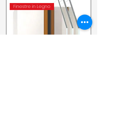
Finestre in Legno
Serramento legno Sinthesi 3
vetri
I
nformativa sui cookie
Informativa sulla privacy